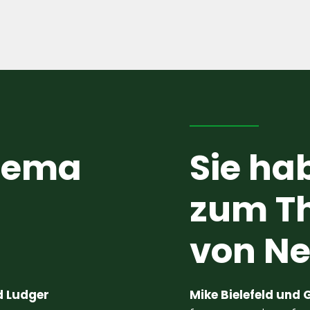
hema
Sie ha
zum T
von N
d Ludger
Mike Bielefeld und G