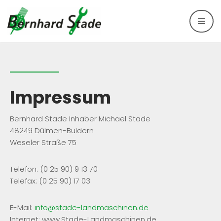
Aller
au
contenu
Impressum
Bernhard Stade Inhaber Michael Stade
48249 Dülmen-Buldern
Weseler Straße 75
Telefon: (0 25 90) 9 13 70
Telefax: (0 25 90) 17 03
E-Mail:
info@stade-landmaschinen.de
Internet: www.Stade-Landmaschinen.de